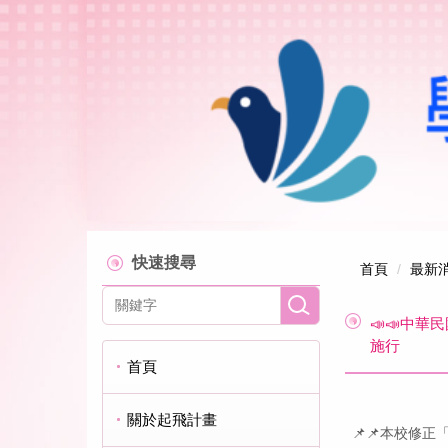
跳
到
主
要
內
容
區
快速搜尋
首頁
最新
📣📣中華
施行
首頁
關於起飛計畫
📌📌本校修