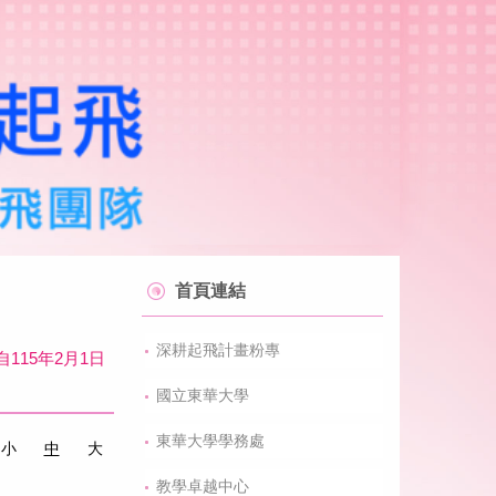
首頁連結
深耕起飛計畫粉專
115年2月1日
國立東華大學
東華大學學務處
小
中
大
教學卓越中心