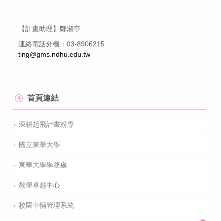
最新消息
【計畫助理】鄭淑亭
起飛身份申請
連絡電話分機：03-8906215
ting@gms.ndhu.edu.tw
起飛獎助學金資訊
捐款資訊
首頁連結
常見問題
深耕起飛計畫粉專
聯絡資訊&問題提問
國立東華大學
起飛計畫活動成果
東華大學學務處
教學卓越中心
校園車輛管理系統