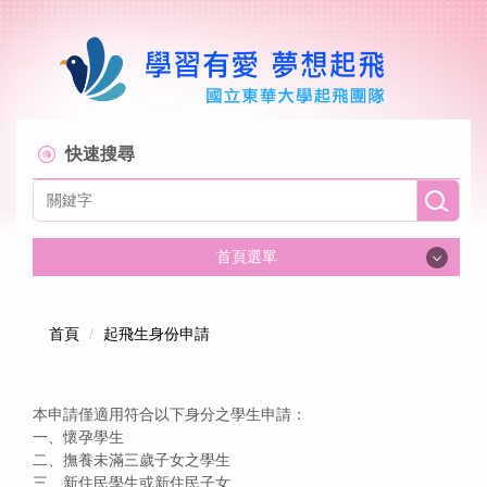
跳
到
主
要
內
容
區
快速搜尋
首頁選單
首頁
首頁
起飛生身份申請
關於起飛計畫
本申請僅適用符合以下身分之學生申請：
組織成員
一、懷孕學生
二、撫養未滿三歲子女之學生
三、新住民學生或新住民子女