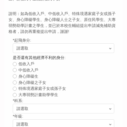
最新消息
說明：如為低收入戶、中低收入戶、特殊境遇家庭子女或孫子
起飛身份申請
女、身心障礙學生、身心障礙人士之子女、原住民學生、大專
弱勢助學計畫之學生，並已於本校生輔組提出申請減免補助資
格者，請勿再重複提出申請，謝謝!
起飛獎助學金資訊
*
起飛身分:
捐款資訊
是否還有其他經濟不利的身分:
常見問題
低收入戶
中低收入戶
身心障礙生
聯絡資訊&問題提問
身心障礙之子女
特殊境遇家庭子女或孫子女
起飛計畫活動成果
大專弱勢計畫助學學生
*
科系:
*
年級: