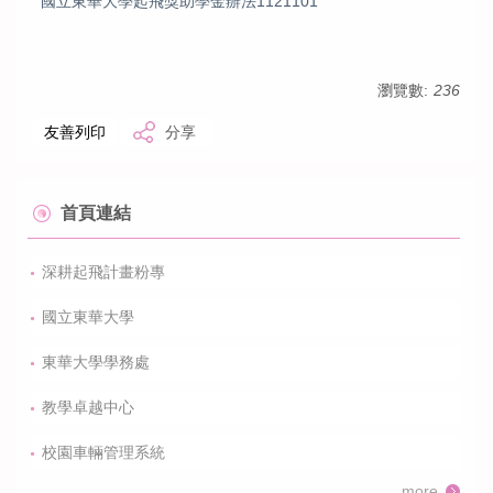
國立東華大學起飛獎助學金辦法1121101
最新消息
起飛身份申請
瀏覽數:
236
起飛獎助學金資訊
友善列印
分享
捐款資訊
首頁連結
常見問題
深耕起飛計畫粉專
聯絡資訊&問題提問
國立東華大學
起飛計畫活動成果
東華大學學務處
教學卓越中心
校園車輛管理系統
more