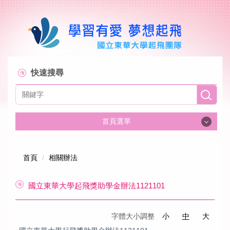
跳
到
主
要
內
容
區
快速搜尋
首頁選單
首頁
首頁
相關辦法
關於起飛計畫
國立東華大學起飛獎助學金辦法1121101
組織成員
字體大小調整
小
中
大