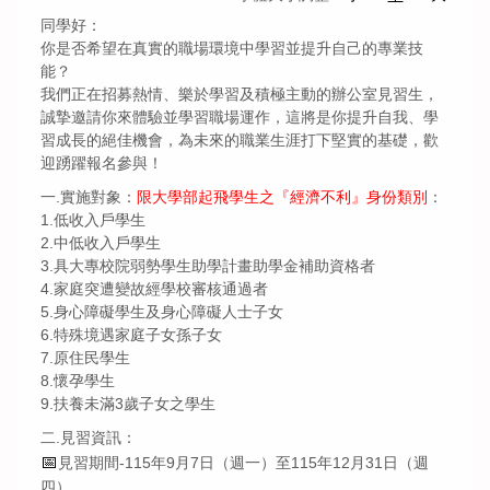
最新消息
同學好：
你是否希望在真實的職場環境中學習並提升自己的專業技
起飛身份申請
能？
我們正在招募熱情、樂於學習及積極主動的辦公室見習生，
誠摯邀請
你來體驗並學習職場運作，這將是你提升自我、學
起飛獎助學金資訊
習成長的絕佳機會
，為未來的職業生涯打下堅實的基礎，歡
迎踴躍報名參與！
捐款資訊
一.實施對象：
限大學部起飛學生之『經濟不利』身份類別
：
1.低收入戶學生
常見問題
2.中低收入戶學生
3.具大專校院弱勢學生助學計畫助學金補助資格者
4.家庭突遭變故經學校審核通過者
聯絡資訊&問題提問
5.身心障礙學生及身心障礙人士子女
6.特殊境遇家庭子女孫子女
起飛計畫活動成果
7.原住民學生
8.懷孕學生
9.扶養未滿3歲子女之學生
二.見習資訊：
📅
見習期間-115年9月7日（週一）至115年12月31日（週
四）