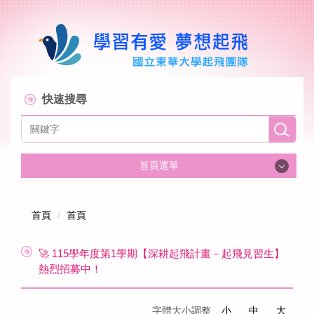
跳
到
主
要
內
容
區
快速搜尋
首頁選單
首頁
首頁
首頁
關於起飛計畫
🚀 115學年度第1學期【深耕起飛計畫－起飛見習生】
熱烈招募中！
組織成員
字體大小調整
小
中
大