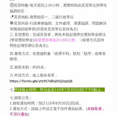
🕒
見習時數-每月原則上20小時，實際時段由見習單位與學生
協調排
定．
📍
見習地點-壽豐校區一、二級行政單位
🎯
見習內容-行政事務協助、文件處理、溝通協調、問題解決
等職場技
能學習(仍需依見習單位安排為主)
三.見習獎助：完成見習者，將依本校起飛學生獎助學金辦法
(學習獎
助學金)
核發獎助學金20,000元整
。（核發方式及時
間依起飛
官網公告為主)。
四.審查方式：依實施對象『經濟不利』類別「順序」或專長
辦理。.
五.錄取名額：約55名。
六.申請方式：線上報名表單，
https://forms.gle/ytz9S7e8ojNQ2qqQ6
七.
申請截止時間：即日起至115年7月20日(四)下午5點止。
七.錄取公告：
1.錄取通知時間：預計115年8月20日(四)前。
2.通知方式：採線上申請之電子信件通知結果。(
未錄取者，
不另
行通知
)